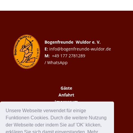
Bogenfreunde Wuldor e. V.
E:
info@bogenfreunde-wuldor.de
M:
+49 177 2781289
/ WhatsApp
Gäste
Anfahrt
Impressum
Datenschutzerklärung
Unsere Webseite verwendet für einige
Funktionen Cookies. Durch die weitere Nutzung
der Webseite oder indem Sie auf 'OK' klicken,
erklären Sie sich damit einverstanden. Mehr